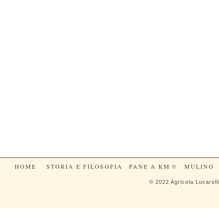
HOME
STORIA E FILOSOFIA
PANE A KM 0
MULINO
© 2022 Agricola Lucarelli